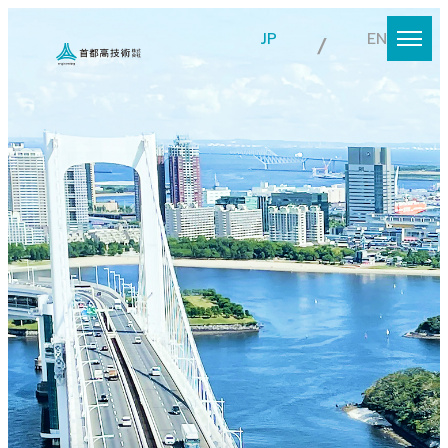
JP
EN