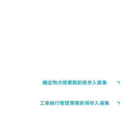
PARTNERSHIP
協力会社募集
首都高速道路における構造物の
点検業務等・工事施行管理業務に
協力していただける会社として登録される方
を募集しています。
構造物点検業務
新規参入募集
工事施行管理業務
新規参入募集