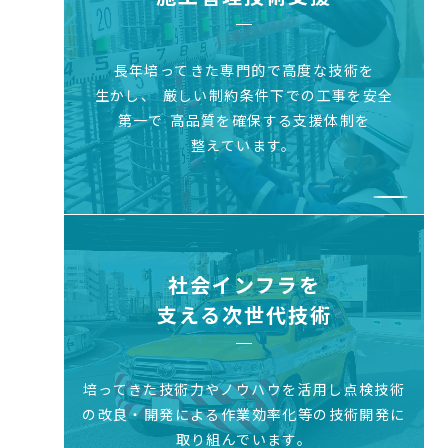
長年培ってきた専門的で高度な技術を
生かし、
厳しい制約条件下での工事を安全
第一で
高品質を確保する支援体制を
整えています。
社会インフラを
支える次世代技術
培ってきた技術力やノウハウを活用し
点検技術
の改良・開発による作業効率化等
の技術開発に
取り組んでいます。