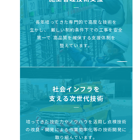
長年培ってきた専門的で高度な技術を
生かし、
厳しい制約条件下での工事を安全
第一で
高品質を確保する支援体制を
整えています。
社会インフラを
支える次世代技術
培ってきた技術力やノウハウを活用し
点検技術
の改良・開発による作業効率化等
の技術開発に
取り組んでいます。