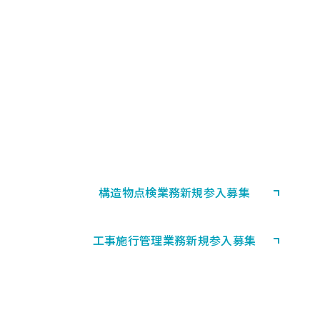
PARTNERSHIP
協力会社募集
首都高速道路における構造物の
点検業務等・工事施行管理業務に
協力していただける会社として登録される方
を募集しています。
構造物点検業務
新規参入募集
工事施行管理業務
新規参入募集