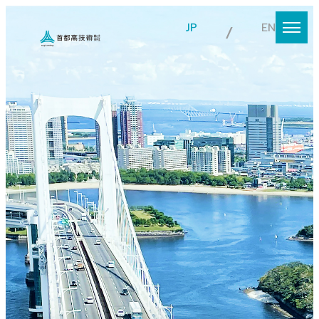
JP
EN