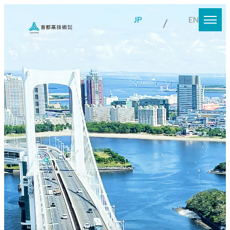
JP
EN