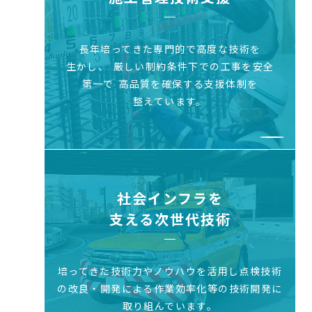
長年培ってきた専門的で高度な技術を
生かし、
厳しい制約条件下での工事を安全
第一で
高品質を確保する支援体制を
整えています。
社会インフラを
支える次世代技術
培ってきた技術力やノウハウを活用し
点検技術
の改良・開発による作業効率化等
の技術開発に
取り組んでいます。