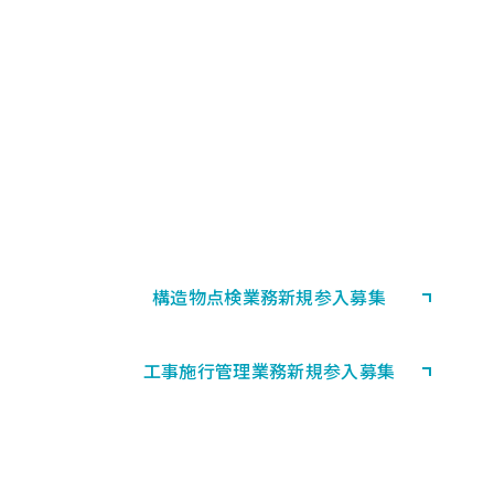
PARTNERSHIP
協力会社募集
首都高速道路における構造物の
点検業務等・工事施行管理業務に
協力していただける会社として登録される方
を募集しています。
構造物点検業務
新規参入募集
工事施行管理業務
新規参入募集