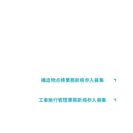
PARTNERSHIP
協力会社募集
首都高速道路における構造物の
点検業務等・工事施行管理業務に
協力していただける会社として登録される方
を募集しています。
構造物点検業務
新規参入募集
工事施行管理業務
新規参入募集