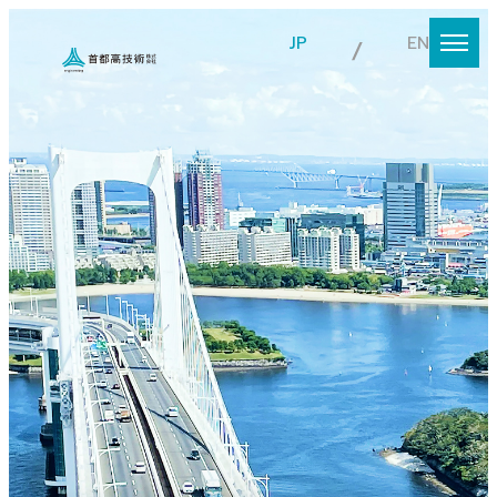
JP
EN