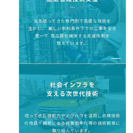
長年培ってきた専門的で高度な技術を
生かし、
厳しい制約条件下での工事を安全
第一で
高品質を確保する支援体制を
整えています。
社会インフラを
支える次世代技術
培ってきた技術力やノウハウを活用し
点検技術
の改良・開発による作業効率化等
の技術開発に
取り組んでいます。