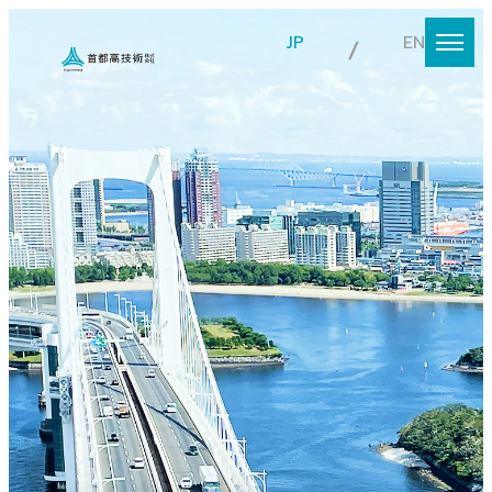
JP
EN