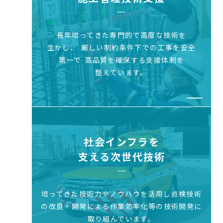
長年培ってきた専門的で高度な技術を
生かし、
厳しい制約条件下での工事を安全
第一で
高品質を確保する支援体制を
整えています。
社会インフラを
支える次世代技術
培ってきた技術力やノウハウを活用し
点検技術
の改良・開発による作業効率化等
の技術開発に
取り組んでいます。