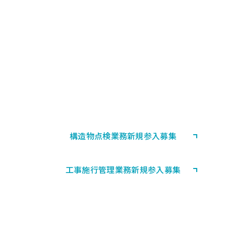
PARTNERSHIP
協力会社募集
首都高速道路における構造物の
点検業務等・工事施行管理業務に
協力していただける会社として登録される方
を募集しています。
構造物点検業務
新規参入募集
工事施行管理業務
新規参入募集